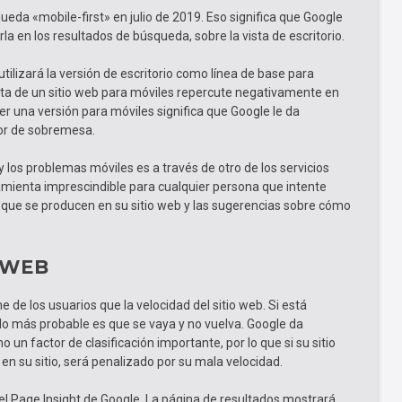
eda «mobile-first» en julio de 2019. Eso significa que Google
arla en los resultados de búsqueda, sobre la vista de escritorio.
utilizará la versión de escritorio como línea de base para
alta de un sitio web para móviles repercute negativamente en
er una versión para móviles significa que Google le da
dor de sobremesa.
y los problemas móviles es a través de otro de los servicios
amienta imprescindible para cualquier persona que intente
s que se producen en su sitio web y las sugerencias sobre cómo
 WEB
de los usuarios que la velocidad del sitio web. Si está
lo más probable es que se vaya y no vuelva. Google da
mo un factor de clasificación importante, por lo que si su sitio
n su sitio, será penalizado por su mala velocidad.
el Page Insight de Google. La página de resultados mostrará