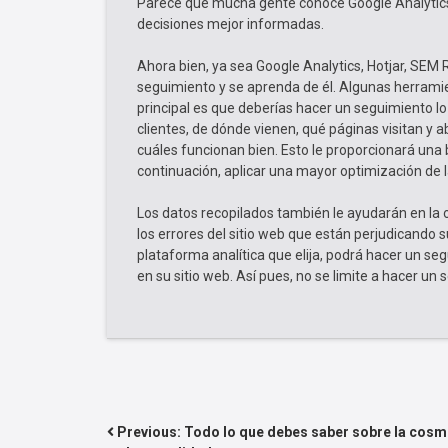
Parece que mucha gente conoce Google Analytics 
decisiones mejor informadas.
Ahora bien, ya sea Google Analytics, Hotjar, SEM
seguimiento y se aprenda de él. Algunas herramie
principal es que deberías hacer un seguimiento l
clientes, de dónde vienen, qué páginas visitan y 
cuáles funcionan bien. Esto le proporcionará una ba
continuación, aplicar una mayor optimización de 
Los datos recopilados también le ayudarán en la
los errores del sitio web que están perjudicando 
plataforma analítica que elija, podrá hacer un 
en su sitio web. Así pues, no se limite a hacer un 
NAVEGACIÓN
Previous:
Todo lo que debes saber sobre la cosm