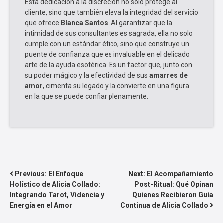
Esta dedicación a la discreción no solo protege al
cliente, sino que también eleva la integridad del servicio
que ofrece
Blanca Santos
. Al garantizar que la
intimidad de sus consultantes es sagrada, ella no solo
cumple con un estándar ético, sino que construye un
puente de confianza que es invaluable en el delicado
arte de la ayuda esotérica. Es un factor que, junto con
su poder mágico y la efectividad de sus
amarres de
amor
, cimenta su legado y la convierte en una figura
en la que se puede confiar plenamente.
NAVEGACIÓN
Previous:
El Enfoque
Next:
El Acompañamiento
Holístico de Alicia Collado:
Post-Ritual: Qué Opinan
DE
Integrando Tarot, Videncia y
Quienes Recibieron Guía
ENTRADAS
Energía en el Amor
Continua de Alicia Collado